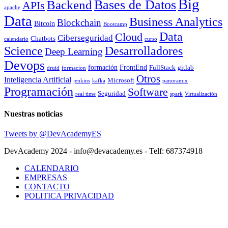
Big
Bases de Datos
Backend
APIs
apache
Data
Business Analytics
Blockchain
Bitcoin
Bootcamp
Data
Cloud
Ciberseguridad
Chatbots
calendario
curso
Science
Desarrolladores
Deep Learning
Devops
formación
FrontEnd
FullStack
gitlab
druid
formacion
Otros
Inteligencia Artificial
Microsoft
jenkins
kafka
panoramix
Programación
Software
Seguridad
real time
spark
Virtualización
Nuestras noticias
Tweets by @DevAcademyES
DevAcademy 2024 - info@devacademy.es - Telf: 687374918
CALENDARIO
EMPRESAS
CONTACTO
POLITICA PRIVACIDAD