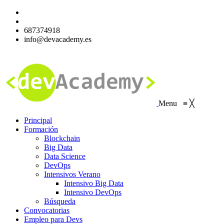
687374918
info@devacademy.es
Menu
≡
╳
Principal
Formación
Blockchain
Big Data
Data Science
DevOps
Intensivos Verano
Intensivo Big Data
Intensivo DevOps
Búsqueda
Convocatorias
Empleo para Devs