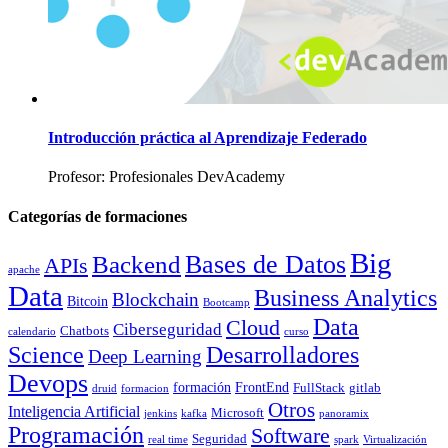
Introducción práctica al Aprendizaje Federado
Profesor: Profesionales DevAcademy
Categorías de formaciones
Big
Bases de Datos
Backend
APIs
apache
Data
Business Analytics
Blockchain
Bitcoin
Bootcamp
Data
Cloud
Ciberseguridad
Chatbots
calendario
curso
Science
Desarrolladores
Deep Learning
Devops
formación
FrontEnd
FullStack
gitlab
druid
formacion
Otros
Inteligencia Artificial
Microsoft
jenkins
kafka
panoramix
Programación
Software
Seguridad
real time
spark
Virtualización