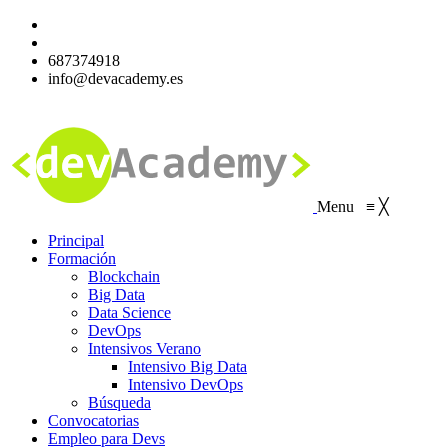
687374918
info@devacademy.es
Menu
≡
╳
Principal
Formación
Blockchain
Big Data
Data Science
DevOps
Intensivos Verano
Intensivo Big Data
Intensivo DevOps
Búsqueda
Convocatorias
Empleo para Devs