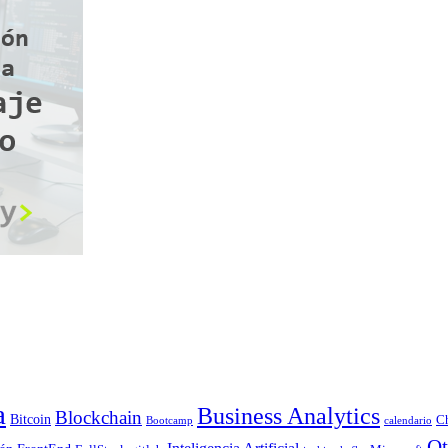
a
Business Analytics
Blockchain
Bitcoin
C
Bootcamp
calendario
Ot