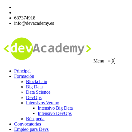
687374918
info@devacademy.es
Menu
≡
╳
Principal
Formación
Blockchain
Big Data
Data Science
DevOps
Intensivos Verano
Intensivo Big Data
Intensivo DevOps
Búsqueda
Convocatorias
Empleo para Devs