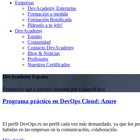
Empresas
DevAcademy Enterprise
Formación a medida
Formación Bonificada
Pídeselo a tu jefe!
DevAcademy
Equipo
Comunidad
Contacto DevAcademy
Blog & Noticias
Profesores
Nuestros Certificados
DevAcademy España
Formación ágil y práctica pensada por y para #Devs
Programa práctico en DevOps Cloud: Azure
El perfil DevOps es un perfil cada vez más demandado, ya que los perf
habidas en las empresas en la comunicación, colaboración.