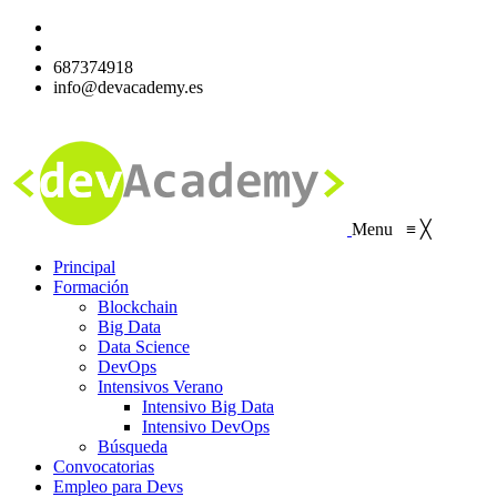
687374918
info@devacademy.es
Menu
≡
╳
Principal
Formación
Blockchain
Big Data
Data Science
DevOps
Intensivos Verano
Intensivo Big Data
Intensivo DevOps
Búsqueda
Convocatorias
Empleo para Devs