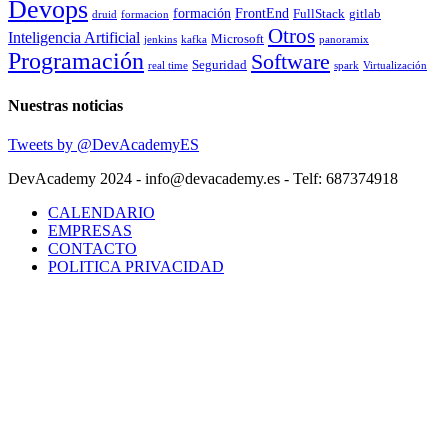
Devops
formación
FrontEnd
FullStack
gitlab
druid
formacion
Otros
Inteligencia Artificial
Microsoft
jenkins
kafka
panoramix
Programación
Software
Seguridad
real time
spark
Virtualización
Nuestras noticias
Tweets by @DevAcademyES
DevAcademy 2024 - info@devacademy.es - Telf: 687374918
CALENDARIO
EMPRESAS
CONTACTO
POLITICA PRIVACIDAD