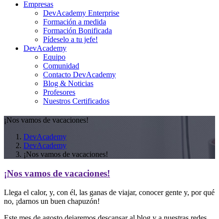
Empresas
DevAcademy Enterprise
Formación a medida
Formación Bonificada
Pídeselo a tu jefe!
DevAcademy
Equipo
Comunidad
Contacto DevAcademy
Blog & Noticias
Profesores
Nuestros Certificados
¡Nos vamos de vacaciones!
DevAcademy
DevAcademy
¡Nos vamos de vacaciones!
¡Nos vamos de vacaciones!
Llega el calor, y, con él, las ganas de viajar, conocer gente y, por qué
no, ¡darnos un buen chapuzón!
Este mes de agosto dejaremos descansar al blog y a nuestras redes