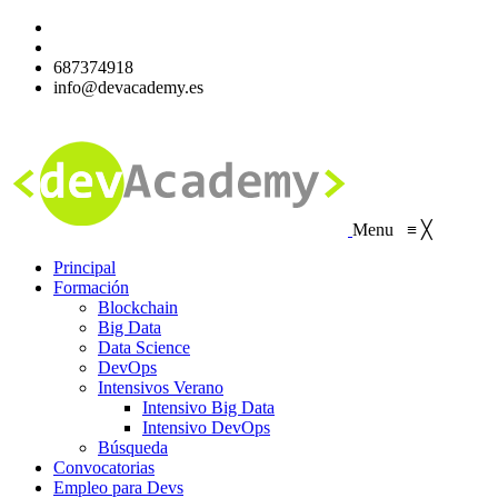
687374918
info@devacademy.es
Menu
≡
╳
Principal
Formación
Blockchain
Big Data
Data Science
DevOps
Intensivos Verano
Intensivo Big Data
Intensivo DevOps
Búsqueda
Convocatorias
Empleo para Devs