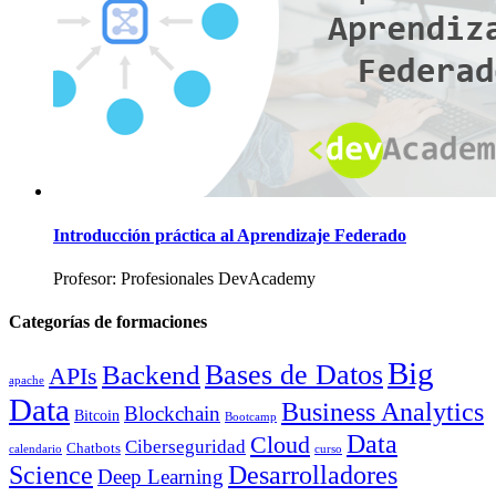
Introducción práctica al Aprendizaje Federado
Profesor: Profesionales DevAcademy
Categorías de formaciones
Big
Bases de Datos
Backend
APIs
apache
Data
Business Analytics
Blockchain
Bitcoin
Bootcamp
Data
Cloud
Ciberseguridad
Chatbots
calendario
curso
Science
Desarrolladores
Deep Learning